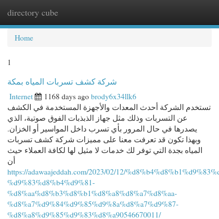
directory cube
Togg
navi
Home
1
شركة كشف تسربات المياه بمكة
Internet
1168 days ago
brody6x34llk6
تستخدم الشركة أحدث المعدات والأجهزة المستخدمة في الكشف
عن التسربات وذلك مثل جهاز الذبذبات الفوق صوتية، الذي
يصدرها في حال المرور بأي تسرب داخل المواسير أو الخزان.
وبهذا تكون قد تعرفت معنا على مميزات شركة كشف تسربات
المياه بجدة التي توفر لك خدمات لا مثيل لها لكافة العملاء حيث
أن
https://adawaajeddah.com/2023/02/12/%d8%b4%d8%b1%d9%83%
%d9%83%d8%b4%d9%81-
%d8%aa%d8%b3%d8%b1%d8%a8%d8%a7%d8%aa-
%d8%a7%d9%84%d9%85%d9%8a%d8%a7%d9%87-
%d8%a8%d9%85%d9%83%d8%a90546670011/