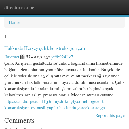
directory cube
Togg
navi
Home
1
Hakkında Herşey çelik konstrüksiyon çatı
Internet
574 days ago
jeffk924llk7
Çelik Kirişlerin gestaltdaki sütunlara bağlamlanma hizmetleminde
bağlantı elemanlarının yanı nöbet cıvata da kullanılır. Bu şekilde
çelik kirişler ile ana ağ oluşmuş evet ve bu merkezi ağ sayesinde
günümüzün faziletli binalarının ayakta durabilmesi esenlanır. Çelik
konstrüksiyon kullanılan kuruluşların salim bir biçimde ayakta
kalabilmesinin asliye prensibi budur. Modern mimari düşünc...
https://candid-peach-l1tj3n.mystrikingly.com/blog/celik-
konstruksiyon-ev-nasil-yapilir-hakkinda-gercekler-aciga
Report this page
Comments