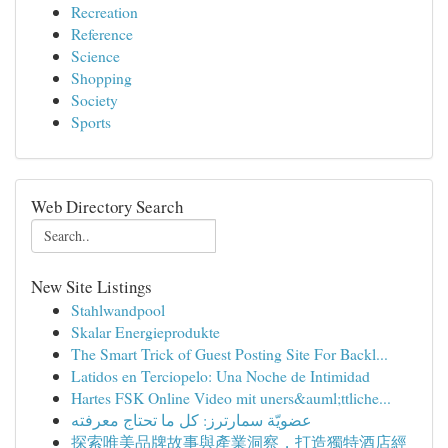
Recreation
Reference
Science
Shopping
Society
Sports
Web Directory Search
New Site Listings
Stahlwandpool
Skalar Energieprodukte
The Smart Trick of Guest Posting Site For Backl...
Latidos en Terciopelo: Una Noche de Intimidad
Hartes FSK Online Video mit uners&auml;ttliche...
عضويّة سمارترز: كل ما تحتاج معرفته
探索唯美品牌故事與產業洞察，打造獨特酒店經