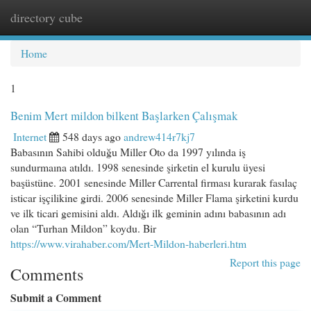
directory cube
Togg
navi
Home
1
Benim Mert mildon bilkent Başlarken Çalışmak
Internet
548 days ago
andrew414r7kj7
Babasının Sahibi olduğu Miller Oto da 1997 yılında iş
sundurmaına atıldı. 1998 senesinde şirketin el kurulu üyesi
başüstüne. 2001 senesinde Miller Carrental firması kurarak fasılaç
isticar işçilikine girdi. 2006 senesinde Miller Flama şirketini kurdu
ve ilk ticari gemisini aldı. Aldığı ilk geminin adını babasının adı
olan “Turhan Mildon” koydu. Bir
https://www.virahaber.com/Mert-Mildon-haberleri.htm
Report this page
Comments
Submit a Comment