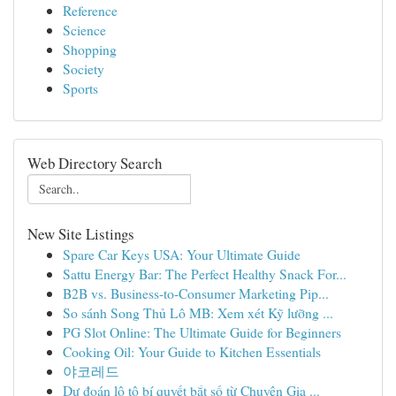
Reference
Science
Shopping
Society
Sports
Web Directory Search
New Site Listings
Spare Car Keys USA: Your Ultimate Guide
Sattu Energy Bar: The Perfect Healthy Snack For...
B2B vs. Business-to-Consumer Marketing Pip...
So sánh Song Thủ Lô MB: Xem xét Kỹ lưỡng ...
PG Slot Online: The Ultimate Guide for Beginners
Cooking Oil: Your Guide to Kitchen Essentials
야코레드
Dự đoán lô tô bí quyết bắt số từ Chuyên Gia ...