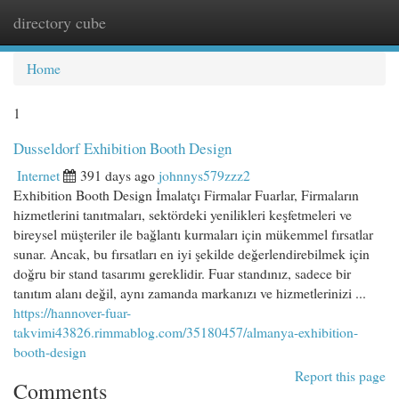
directory cube
Togg
navi
Home
1
Dusseldorf Exhibition Booth Design
Internet
391 days ago
johnnys579zzz2
Exhibition Booth Design İmalatçı Firmalar Fuarlar, Firmaların
hizmetlerini tanıtmaları, sektördeki yenilikleri keşfetmeleri ve
bireysel müşteriler ile bağlantı kurmaları için mükemmel fırsatlar
sunar. Ancak, bu fırsatları en iyi şekilde değerlendirebilmek için
doğru bir stand tasarımı gereklidir. Fuar standınız, sadece bir
tanıtım alanı değil, aynı zamanda markanızı ve hizmetlerinizi ...
https://hannover-fuar-
takvimi43826.rimmablog.com/35180457/almanya-exhibition-
booth-design
Report this page
Comments