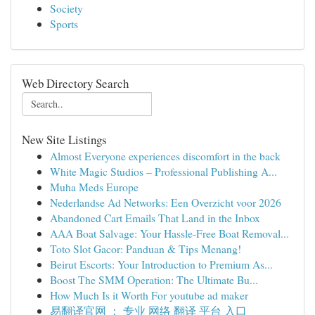
Society
Sports
Web Directory Search
New Site Listings
Almost Everyone experiences discomfort in the back
White Magic Studios – Professional Publishing A...
Muha Meds Europe
Nederlandse Ad Networks: Een Overzicht voor 2026
Abandoned Cart Emails That Land in the Inbox
AAA Boat Salvage: Your Hassle-Free Boat Removal...
Toto Slot Gacor: Panduan & Tips Menang!
Beirut Escorts: Your Introduction to Premium As...
Boost The SMM Operation: The Ultimate Bu...
How Much Is it Worth For youtube ad maker
易翻译官网 ： 专业 网络 翻译 平台 入口