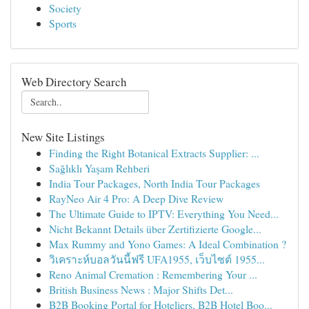
Society
Sports
Web Directory Search
New Site Listings
Finding the Right Botanical Extracts Supplier: ...
Sağlıklı Yaşam Rehberi
India Tour Packages, North India Tour Packages
RayNeo Air 4 Pro: A Deep Dive Review
The Ultimate Guide to IPTV: Everything You Need...
Nicht Bekannt Details über Zertifizierte Google...
Max Rummy and Yono Games: A Ideal Combination ?
วิเคราะห์บอลวันนี้ฟรี UFA1955, เว็บไซต์ 1955...
Reno Animal Cremation : Remembering Your ...
British Business News : Major Shifts Det...
B2B Booking Portal for Hoteliers, B2B Hotel Boo...