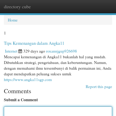
directory cube
Togg
navi
Home
1
Tips Kemenangan dalam Angka11
Internet
329 days ago
roxannjgup926698
Mencapai kemenangan di Angka11 bukanlah hal yang mudah.
Dibutuhkan strategi, pengetahuan, dan keberuntungan. Namun,
dengan memahami ilmu tersembunyi di balik permainan ini, Anda
dapat mendapatkan peluang sukses untuk
https://www.angka11sgp.com
Report this page
Comments
Submit a Comment