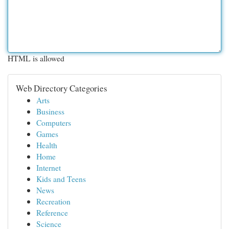
HTML is allowed
Web Directory Categories
Arts
Business
Computers
Games
Health
Home
Internet
Kids and Teens
News
Recreation
Reference
Science