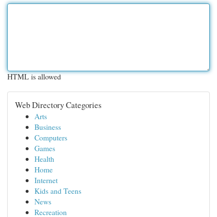
HTML is allowed
Web Directory Categories
Arts
Business
Computers
Games
Health
Home
Internet
Kids and Teens
News
Recreation