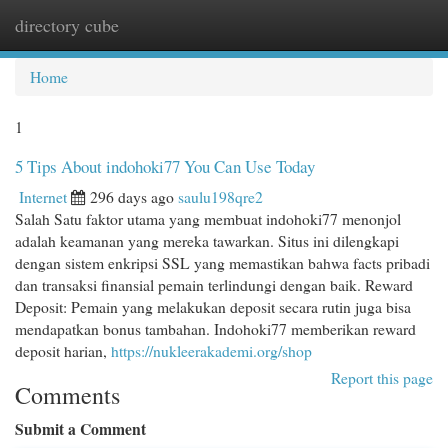
directory cube
Togg
navi
Home
1
5 Tips About indohoki77 You Can Use Today
Internet
296 days ago
saulu198qre2
Salah Satu faktor utama yang membuat indohoki77 menonjol
adalah keamanan yang mereka tawarkan. Situs ini dilengkapi
dengan sistem enkripsi SSL yang memastikan bahwa facts pribadi
dan transaksi finansial pemain terlindungi dengan baik. Reward
Deposit: Pemain yang melakukan deposit secara rutin juga bisa
mendapatkan bonus tambahan. Indohoki77 memberikan reward
deposit harian,
https://nukleerakademi.org/shop
Report this page
Comments
Submit a Comment