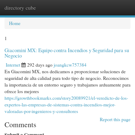
directory cube
Togg
navi
Home
1
Giacomini MX: Equipo contra Incendios y Seguridad para su
Negocio
Internet
292 days ago
joangkcw757384
En Giacomini MX, nos dedicamos a proporcionar soluciones de
seguridad de alta calidad para todo tipo de negocio. Reconocimos
la importancia de un entorno seguro y trabajamos arduamente para
ofrece los mejores
https://growthbookmarks.com/story20089921/el-veredicto-de-los-
expertos-las-empresas-de-sistemas-contra-incendios-mejor-
valoradas-por-ingenieros-y-consultores
Report this page
Comments
Submit a Comment