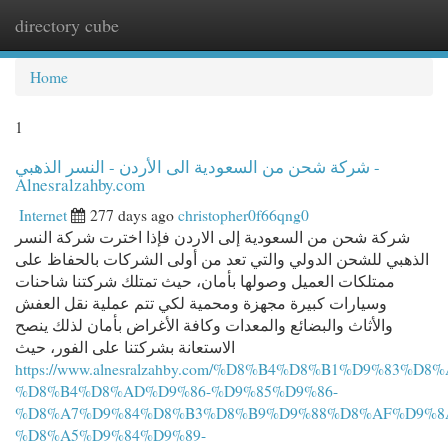
directory cube
Togg
navi
Home
1
شركة شحن من السعودية الى الأردن - النسر الذهبي -
Alnesralzahby.com
Internet
277 days ago
christopher0f66qng0
شركة شحن من السعودية إلى الاردن فإذا اخترت شركة النسر
الذهبي للشحن الدولي والتي تعد من أولى الشركات بالحفاظ على
ممتلكات العميل وصولها بأمان، حيث تمتلك شركتنا شاحنات
وسيارات كبيرة مجهزة ومحمية لكي تتم عملية نقل العفش
والأثاث والبضائع والمعدات وكافة الأغراض بأمان لذلك ينصح
الاستعانة بشركتنا على الفور، حيث
https://www.alnesralzahby.com/%D8%B4%D8%B1%D9%83%D8%
%D8%B4%D8%AD%D9%86-%D9%85%D9%86-
%D8%A7%D9%84%D8%B3%D8%B9%D9%88%D8%AF%D9%8
%D8%A5%D9%84%D9%89-