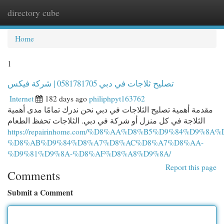
directory cube
Togg
navi
Home
1
تصليح ثلاجات في دبي 0581781705 | شركة فيكس
Internet
182 days ago
philiphpyt163762
مقدمة أهمية تصليح الثلاجات في دبي نحن ندرك تمامًا مدى أهمية
الثلاجة في كل منزل أو شركة في دبي. الثلاجات تحفظ الطعام
https://repairinhome.com/%D8%AA%D8%B5%D9%84%D9%8A
%D8%AB%D9%84%D8%A7%D8%AC%D8%A7%D8%AA-
%D9%81%D9%8A-%D8%AF%D8%A8%D9%8A/
Report this page
Comments
Submit a Comment