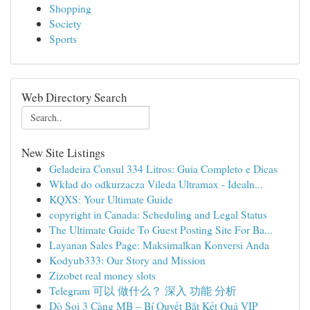
Shopping
Society
Sports
Web Directory Search
New Site Listings
Geladeira Consul 334 Litros: Guia Completo e Dicas
Wkład do odkurzacza Vileda Ultramax - Idealn...
KQXS: Your Ultimate Guide
copyright in Canada: Scheduling and Legal Status
The Ultimate Guide To Guest Posting Site For Ba...
Layanan Sales Page: Maksimalkan Konversi Anda
Kodyub333: Our Story and Mission
Zizobet real money slots
Telegram 可以 做什么？ 深入 功能 分析
Dò Soi 3 Càng MB – Bí Quyết Bắt Kết Quả VIP