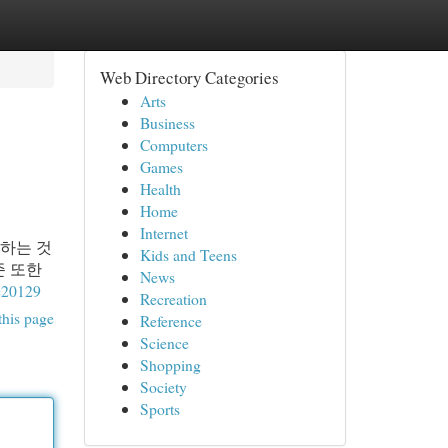
Web Directory Categories
Arts
Business
Computers
Games
Health
Home
Internet
 하는 것
Kids and Teens
준 또한
News
=20129
Recreation
this page
Reference
Science
Shopping
Society
Sports