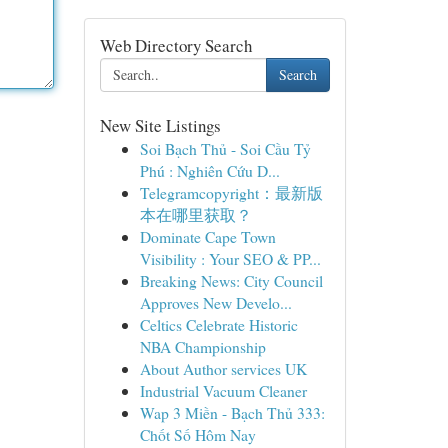
Web Directory Search
Search
New Site Listings
Soi Bạch Thủ - Soi Cầu Tỷ
Phú : Nghiên Cứu D...
Telegramcopyright：最新版
本在哪里获取？
Dominate Cape Town
Visibility : Your SEO & PP...
Breaking News: City Council
Approves New Develo...
Celtics Celebrate Historic
NBA Championship
About Author services UK
Industrial Vacuum Cleaner
Wap 3 Miền - Bạch Thủ 333:
Chốt Số Hôm Nay