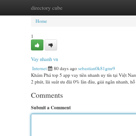
directory cube
Home
New Site Listings
Add Site
Cat
Home
1
Vay nhanh vn
Internet
80 days ago
sebastian0k81gmr9
Khám Phá top 5 app vay tiền nhanh uy tín tại Việt
2 phút, lãi suất ưu đãi 0% lần đầu, giải ngân nhanh, hỗ
Comments
Submit a Comment