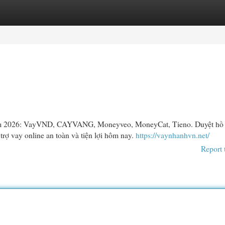
egories
Register
Login
 Nam 2026: VayVND, CAYVANG, Moneyveo, MoneyCat, Tieno. Duyệt hồ 
 trợ vay online an toàn và tiện lợi hôm nay.
https://vaynhanhvn.net/
Report 