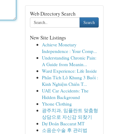
Web Directory Search
Search
New Site Listings
Achieve Monetary
Independence : Your Comp...
Understanding Chronic Pain:
A Guide from Meanin...
Ward Experience: Life Inside
Phân Tích Lô Khung 3 Buổi :
Kinh Nghiệm Chiến T...
UAE Car Accidents: The
Hidden Background
Yhone Clothing
광주치과, 임플란트 맞춤형
상담으로 자신감 되찾기
Dự Đoán Baccarat MT
소음순수술 후 관리법