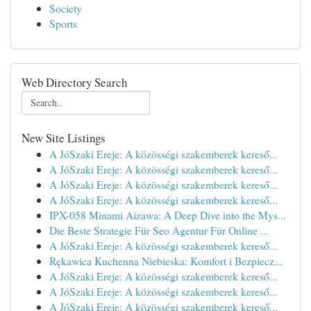
Society
Sports
Web Directory Search
New Site Listings
A JóSzaki Ereje: A közösségi szakemberek kereső...
A JóSzaki Ereje: A közösségi szakemberek kereső...
A JóSzaki Ereje: A közösségi szakemberek kereső...
A JóSzaki Ereje: A közösségi szakemberek kereső...
IPX-058 Minami Aizawa: A Deep Dive into the Mys...
Die Beste Strategie Für Seo Agentur Für Online ...
A JóSzaki Ereje: A közösségi szakemberek kereső...
Rękawica Kuchenna Niebieska: Komfort i Bezpiecz...
A JóSzaki Ereje: A közösségi szakemberek kereső...
A JóSzaki Ereje: A közösségi szakemberek kereső...
A JóSzaki Ereje: A közösségi szakemberek kereső...