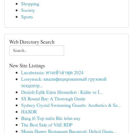
Shopping
Society
Sports
Web Directory Search
New Site Listings
Lucabetasia: ทางเข้าล่าสุด 2024
Lorrytruck: квалифицированный грузовой
техцентр...
Denizli Eşlik Eden Hizmetleri : Kalite ve İ...
SS Round Bar: A Thorough Guide
Sydney Crystal Swimming Guards: Aesthetics & Se...
HAXOR
Bảng lô Top miền Bắc hôm nay
The Best Side of VAE RDP
Meniu Happy Restaurant București: Delicii Gusta...