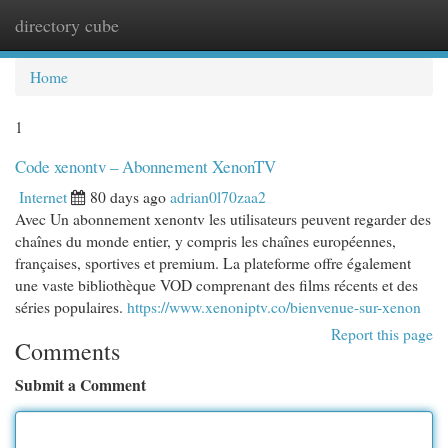
directory cube
Togg
navi
Home
1
Code xenontv – Abonnement XenonTV
Internet
80 days ago
adrian0l70zaa2
Avec Un abonnement xenontv les utilisateurs peuvent regarder des
chaînes du monde entier, y compris les chaînes européennes,
françaises, sportives et premium. La plateforme offre également
une vaste bibliothèque VOD comprenant des films récents et des
séries populaires.
https://www.xenoniptv.co/bienvenue-sur-xenon
Report this page
Comments
Submit a Comment