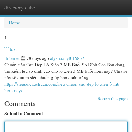
directory cube
Togg
navi
Home
1
```text
Internet
78 days ago
alyshaohyl015837
Chuẩn siêu Cầu Đẹp Lô Xiên 3 MB Buổi Số Đỉnh Cao Bạn đang
tìm kiếm lưu số đỉnh cao cho lô xiên 3 MB buổi hôm nay? Chia sẻ
này sẽ đưa ra siêu chuẩn giúp bạn đoán trúng
https://sieusoicauchuan.com/sieu-chuan-cau-dep-lo-xien-3-mb-
hom-nay/
Report this page
Comments
Submit a Comment