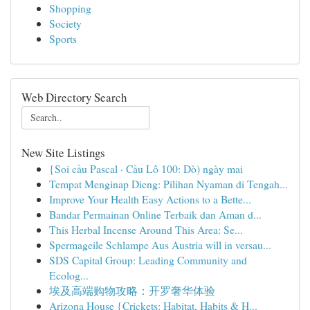
Shopping
Society
Sports
Web Directory Search
New Site Listings
{Soi cầu Pascal · Cầu Lô 100: Dò) ngày mai
Tempat Menginap Dieng: Pilihan Nyaman di Tengah...
Improve Your Health Easy Actions to a Bette...
Bandar Permainan Online Terbaik dan Aman d...
This Herbal Incense Around This Area: Se...
Spermageile Schlampe Aus Austria will in versau...
SDS Capital Group: Leading Community and
Ecolog...
埃及高端购物攻略：开罗奢华体验
Arizona House {Crickets: Habitat, Habits & H...