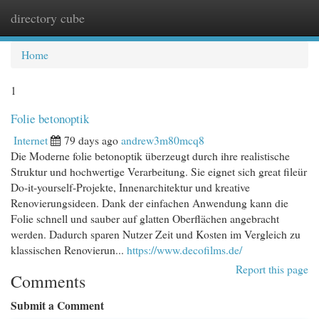
directory cube
Togg
navi
Home
1
Folie betonoptik
Internet
79 days ago
andrew3m80mcq8
Die Moderne folie betonoptik überzeugt durch ihre realistische
Struktur und hochwertige Verarbeitung. Sie eignet sich great fileür
Do-it-yourself-Projekte, Innenarchitektur und kreative
Renovierungsideen. Dank der einfachen Anwendung kann die
Folie schnell und sauber auf glatten Oberflächen angebracht
werden. Dadurch sparen Nutzer Zeit und Kosten im Vergleich zu
klassischen Renovierun...
https://www.decofilms.de/
Report this page
Comments
Submit a Comment