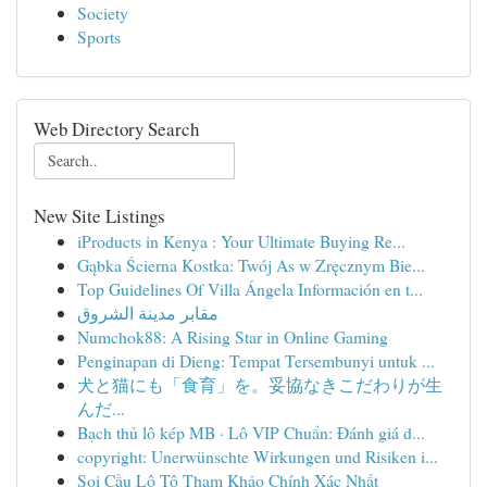
Society
Sports
Web Directory Search
New Site Listings
iProducts in Kenya : Your Ultimate Buying Re...
Gąbka Ścierna Kostka: Twój As w Zręcznym Bie...
Top Guidelines Of Villa Ángela Información en t...
مقابر مدينة الشروق
Numchok88: A Rising Star in Online Gaming
Penginapan di Dieng: Tempat Tersembunyi untuk ...
犬と猫にも「食育」を。妥協なきこだわりが生
んだ...
Bạch thủ lô kép MB · Lô VIP Chuẩn: Đánh giá d...
copyright: Unerwünschte Wirkungen und Risiken i...
Soi Cầu Lô Tô Tham Khảo Chính Xác Nhất