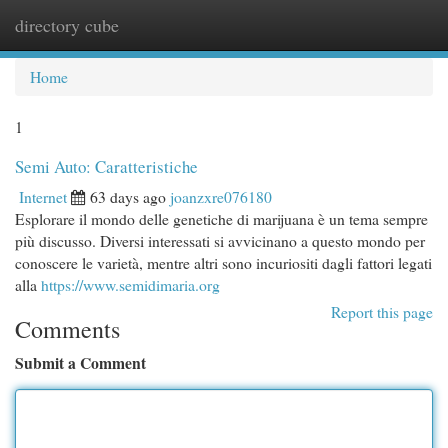
directory cube
Togg
navi
Home
1
Semi Auto: Caratteristiche
Internet
63 days ago
joanzxre076180
Esplorare il mondo delle genetiche di marijuana è un tema sempre
più discusso. Diversi interessati si avvicinano a questo mondo per
conoscere le varietà, mentre altri sono incuriositi dagli fattori legati
alla
https://www.semidimaria.org
Report this page
Comments
Submit a Comment