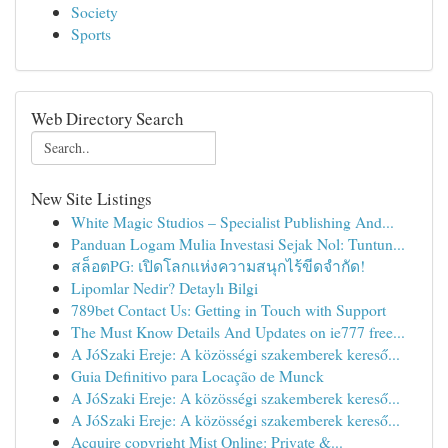
Society
Sports
Web Directory Search
New Site Listings
White Magic Studios – Specialist Publishing And...
Panduan Logam Mulia Investasi Sejak Nol: Tuntun...
สล็อตPG: เปิดโลกแห่งความสนุกไร้ขีดจำกัด!
Lipomlar Nedir? Detaylı Bilgi
789bet Contact Us: Getting in Touch with Support
The Must Know Details And Updates on ie777 free...
A JóSzaki Ereje: A közösségi szakemberek kereső...
Guia Definitivo para Locação de Munck
A JóSzaki Ereje: A közösségi szakemberek kereső...
A JóSzaki Ereje: A közösségi szakemberek kereső...
Acquire copyright Mist Online: Private &...