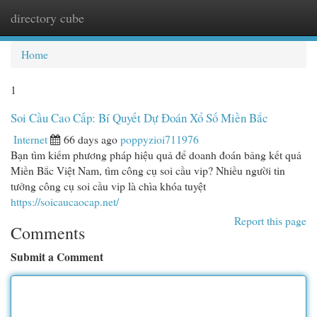
directory cube
Togg
navi
Home
1
Soi Cầu Cao Cấp: Bí Quyết Dự Đoán Xổ Số Miền Bắc
Internet
66 days ago
poppyzioi711976
Bạn tìm kiếm phương pháp hiệu quả để doanh đoán bảng kết quả
Miền Bắc Việt Nam, tìm công cụ soi cầu vip? Nhiều người tin
tưởng công cụ soi cầu vip là chìa khóa tuyệt
https://soicaucaocap.net/
Report this page
Comments
Submit a Comment