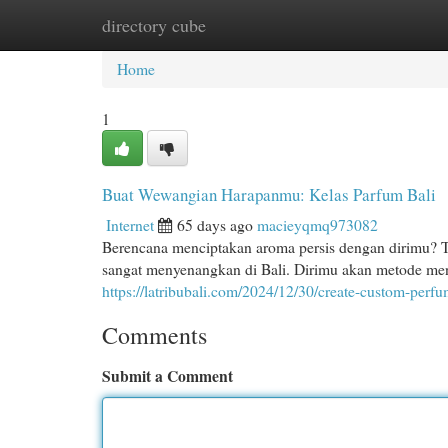
directory cube
Home
New Site Listings
Add Site
Cat
Home
1
Buat Wewangian Harapanmu: Kelas Parfum Bali
Internet
65 days ago
macieyqmq973082
Berencana menciptakan aroma persis dengan dirimu? 
sangat menyenangkan di Bali. Dirimu akan metode me
https://latribubali.com/2024/12/30/create-custom-perf
Comments
Submit a Comment