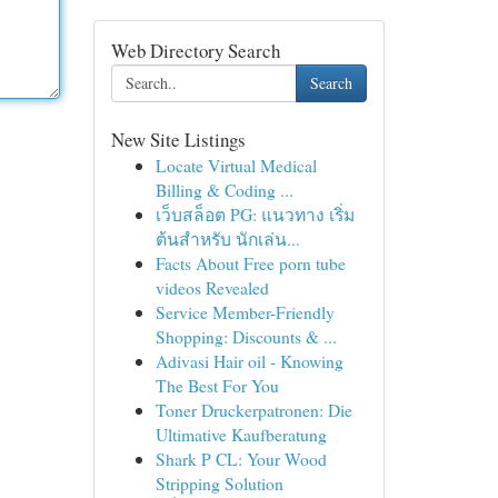
Web Directory Search
Search
New Site Listings
Locate Virtual Medical
Billing & Coding ...
เว็บสล็อต PG: แนวทาง เริ่ม
ต้นสำหรับ นักเล่น...
Facts About Free porn tube
videos Revealed
Service Member-Friendly
Shopping: Discounts & ...
Adivasi Hair oil - Knowing
The Best For You
Toner Druckerpatronen: Die
Ultimative Kaufberatung
Shark P CL: Your Wood
Stripping Solution