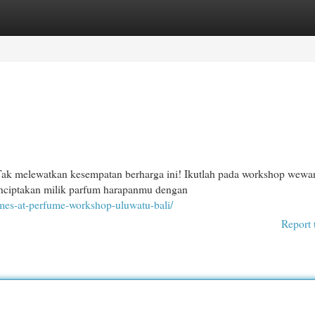
egories
Register
Login
Tak melewatkan kesempatan berharga ini! Ikutlah pada workshop wewa
nciptakan milik parfum harapanmu dengan
umes-at-perfume-workshop-uluwatu-bali/
Report 