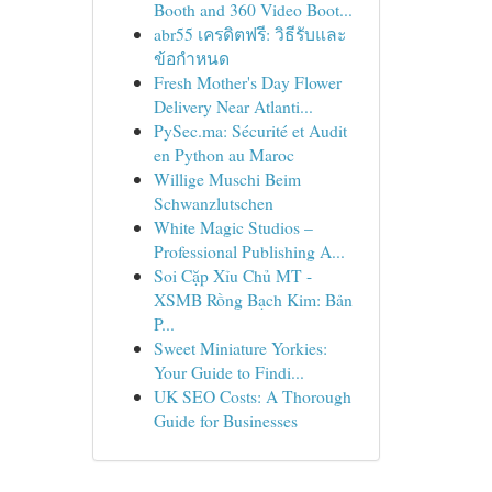
Booth and 360 Video Boot...
abr55 เครดิตฟรี: วิธีรับและ
ข้อกำหนด
Fresh Mother's Day Flower
Delivery Near Atlanti...
PySec.ma: Sécurité et Audit
en Python au Maroc
Willige Muschi Beim
Schwanzlutschen
White Magic Studios –
Professional Publishing A...
Soi Cặp Xỉu Chủ MT -
XSMB Rồng Bạch Kim: Bản
P...
Sweet Miniature Yorkies:
Your Guide to Findi...
UK SEO Costs: A Thorough
Guide for Businesses