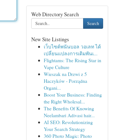
Web Directory Search
Search
New Site Listings
เว็บไซต์พนันบอล วอเลท ได้
เปลี่ยนแปลงการเดิมพันเ...
Flightams: The Rising Star in
Vape Culture
Wieszak na Drzwi z 5
Haczyków - Porządna
Organi...
Boost Your Business: Finding
the Right Wholesal...
The Benefits Of Knowing
Neelambari Adivasi hair...
AI SEO: Revolutionizing
Your Search Strategy
360 Photo Magic: Photo