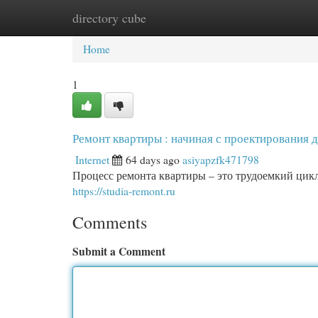
directory cube
Home
New Site Listings
Add Site
Cat
Home
1
Ремонт квартиры : начиная с проектирования 
Internet
64 days ago
asiyapzfk471798
Процесс ремонта квартиры – это трудоемкий цик
https://studia-remont.ru
Comments
Submit a Comment