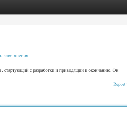
egories
Register
Login
до завершения
л , стартующий с разработки и приводящий к окончанию. Он
Report 