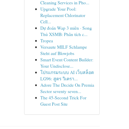
Cleaning Services in Pho...
Upgrade Your Pool:
Replacement Chlorinator
Cell...
Dự đoán Wap 3 miền · Song
Thủ XSMB: Phân tích c...
Tropea
Versaute MILF Schlampe
Steht auf Blowjobs
Smart Event Content Builder:
Your Undisclose...
โปรแกรมระบบ AI เว็บสล็อต
LG96: สูตร วิเครา...
Adore The Decide On Premia
Sector seventy seven...
The 45-Second Trick For
Guest Post Site