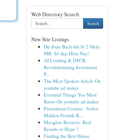
Web Directory Search
Search
New Site Listings
Dự đoán Bạch thủ lô 2 Nháy
MB: Số đẹp Hôm Nay!
AI Lending & DSCR:
Revolutionizing Investment
P...
The Most Spoken Article On
youtube ad maker
Essential Things You Must
Know On youtube ad maker
Perusahaan Cosmar : Solusi
Maklon Produk K...
Myoglow Reviews: Real
Results or Hype ?
Finding the Best House