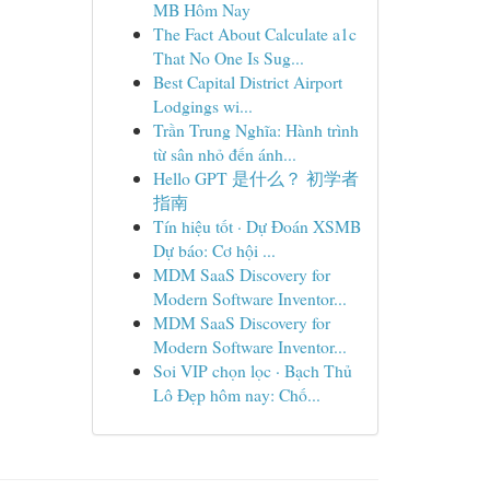
MB Hôm Nay
The Fact About Calculate a1c
That No One Is Sug...
Best Capital District Airport
Lodgings wi...
Trần Trung Nghĩa: Hành trình
từ sân nhỏ đến ánh...
Hello GPT 是什么？ 初学者
指南
Tín hiệu tốt · Dự Đoán XSMB
Dự báo: Cơ hội ...
MDM SaaS Discovery for
Modern Software Inventor...
MDM SaaS Discovery for
Modern Software Inventor...
Soi VIP chọn lọc · Bạch Thủ
Lô Đẹp hôm nay: Chố...