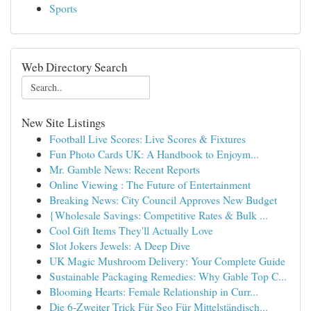
Sports
Web Directory Search
New Site Listings
Football Live Scores: Live Scores & Fixtures
Fun Photo Cards UK: A Handbook to Enjoym...
Mr. Gamble News: Recent Reports
Online Viewing : The Future of Entertainment
Breaking News: City Council Approves New Budget
{Wholesale Savings: Competitive Rates & Bulk ...
Cool Gift Items They'll Actually Love
Slot Jokers Jewels: A Deep Dive
UK Magic Mushroom Delivery: Your Complete Guide
Sustainable Packaging Remedies: Why Gable Top C...
Blooming Hearts: Female Relationship in Curr...
Die 6-Zweiter Trick Für Seo Für Mittelständisch...