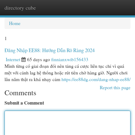
directory cube
Togg
navi
Home
1
Đăng Nhập EE88: Hướng Dẫn Rõ Ràng 2024
Internet
65 days ago
finnianxwib156433
Mình từng có giai đoạn đổi nền tảng cá cược liên tục chỉ vì quá
mệt với cảnh lag hệ thống hoặc rút tiền chờ hàng giờ. Người chơi
lâu năm thật ra khá nhạy cảm
https://ee88dg.com/dang-nhap-ee88/
Report this page
Comments
Submit a Comment