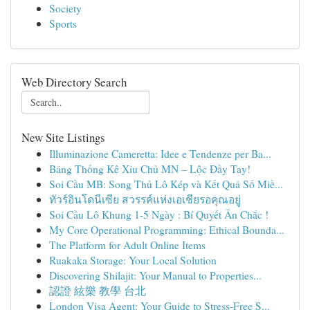
Society
Sports
Web Directory Search
New Site Listings
Illuminazione Cameretta: Idee e Tendenze per Ba...
Bảng Thống Kê Xỉu Chủ MN – Lộc Đầy Tay!
Soi Cầu MB: Song Thủ Lô Kép và Kết Quả Số Miề...
ทัวร์อินโดนีเซีย สวรรค์แห่งเอเชียรอคุณอยู่
Soi Cầu Lô Khung 1-5 Ngày : Bí Quyết Ăn Chắc !
My Core Operational Programming: Ethical Bounda...
The Platform for Adult Online Items
Ruakaka Storage: Your Local Solution
Discovering Shilajit: Your Manual to Properties...
認證 絃樂 教學 台北
London Visa Agent: Your Guide to Stress-Free S...