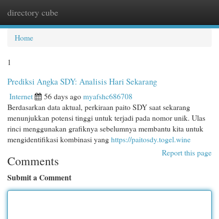
directory cube
Togg
navi
Home
1
Prediksi Angka SDY: Analisis Hari Sekarang
Internet
56 days ago
myafshc686708
Berdasarkan data aktual, perkiraan paito SDY saat sekarang
menunjukkan potensi tinggi untuk terjadi pada nomor unik. Ulas
rinci menggunakan grafiknya sebelumnya membantu kita untuk
mengidentifikasi kombinasi yang
https://paitosdy.togel.wine
Report this page
Comments
Submit a Comment