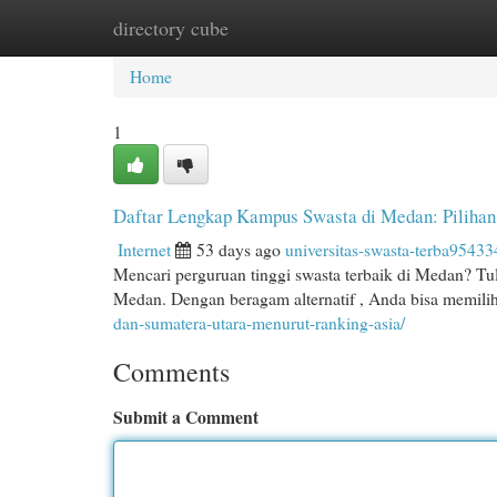
directory cube
Home
New Site Listings
Add Site
Cat
Home
1
Daftar Lengkap Kampus Swasta di Medan: Piliha
Internet
53 days ago
universitas-swasta-terba95433
Mencari perguruan tinggi swasta terbaik di Medan? Tul
Medan. Dengan beragam alternatif , Anda bisa memili
dan-sumatera-utara-menurut-ranking-asia/
Comments
Submit a Comment