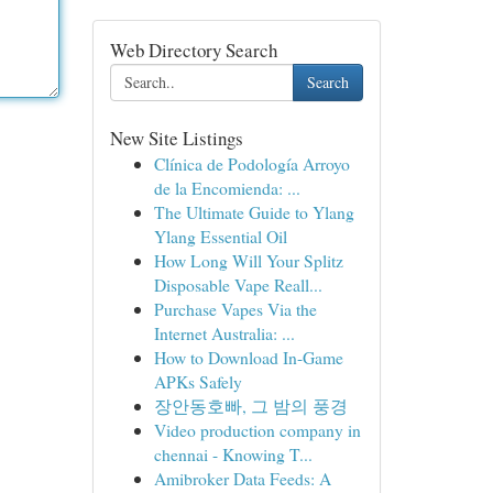
Web Directory Search
Search
New Site Listings
Clínica de Podología Arroyo
de la Encomienda: ...
The Ultimate Guide to Ylang
Ylang Essential Oil
How Long Will Your Splitz
Disposable Vape Reall...
Purchase Vapes Via the
Internet Australia: ...
How to Download In-Game
APKs Safely
장안동호빠, 그 밤의 풍경
Video production company in
chennai - Knowing T...
Amibroker Data Feeds: A