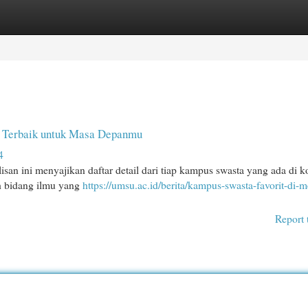
egories
Register
Login
n Terbaik untuk Masa Depanmu
4
isan ini menyajikan daftar detail dari tiap kampus swasta yang ada di 
h bidang ilmu yang
https://umsu.ac.id/berita/kampus-swasta-favorit-di-
Report 