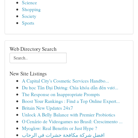
Science
Shopping
Society
Sports
Web Directory Search
New Site Listings
A Capital City's Cosmetic Services Handbo...
Du học Tân Đại Dương: Chìa khóa dẫn đến vươ...
The Response on Inappropriate Prompts
Boost Your Rankings : Find a Top Online Expert...
Britain New Updates 24x7
Unlock A Belly Balance with Premier Probiotics
O Cenário de Videogames no Brasil: Crescimento ...
Myoglow: Real Benefits or Just Hype ?
افضل شركة مكافحة حشرات فى الرحاب