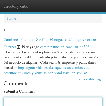
directory cube
Togg
navi
Home
1
Camiones pluma en Sevilla: El negocio del alquiler crece
Internet
49 days ago
camin-pluma-en-cantillan444598
El sector de los vehículos pluma en Sevilla está mostrando un
crecimiento notable, impulsado principalmente por el expansión
del negocio de alquiler . Cada vez más empresas y particulares
necesitan
https://gruasvidaltestal.es/que-es-un-camion-cesta-
descubre-sus-usos-y-ventajas-con-vidal-testal-en-sevilla/
Report this page
Comments
Submit a Comment