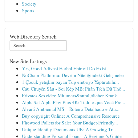
Society
Sports
Web Directory Search
New Site Listings
Yes, Good Adivasi Herbal Hair oil Do Exist
NoChain Platformu: Devrim Niteliğindeki Gelişmeler
1 Çocuk yetişkin bayan Tüp embriyo Yaptırabilir...
Cầu Chuyên Sâu - Soi Kép MB: Phân Tích Dữ Thô...
Privates Sexvideo Mit uners&auml;ttlicher Krank...
AlphaSat AlphaPlay Plus 4K: Tudo o que Você Pre...
Alvará Ambiental MS – Roteiro Detalhado e Atu...
Buy copyright Online: A Comprehensive Resource
Firewood Pallets for Sale: Your Budget-Friendly...
Unique Identity Documents UK: A Growing Tr...
Understanding Personal Loans: A Beginner's Guide