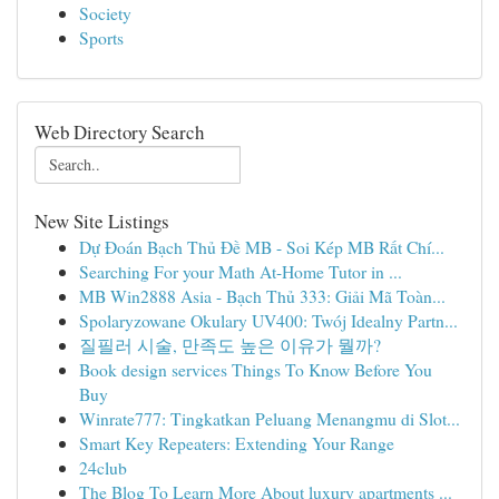
Society
Sports
Web Directory Search
New Site Listings
Dự Đoán Bạch Thủ Đề MB - Soi Kép MB Rất Chí...
Searching For your Math At-Home Tutor in ...
MB Win2888 Asia - Bạch Thủ 333: Giải Mã Toàn...
Spolaryzowane Okulary UV400: Twój Idealny Partn...
질필러 시술, 만족도 높은 이유가 뭘까?
Book design services Things To Know Before You
Buy
Winrate777: Tingkatkan Peluang Menangmu di Slot...
Smart Key Repeaters: Extending Your Range
24club
The Blog To Learn More About luxury apartments ...