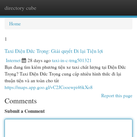
directory cube
Togg
navi
Home
1
Taxi Điện Đức Trọng: Giải quyết Đi lại Tiện lợi
Internet
28 days ago
taxi-in-c-trng501321
Bạn đang tìm kiếm phương tiện xe taxi chất lượng tại Điện Đức
Trọng? Taxi Điện Đức Trọng cung cấp nhiều hình thức đi lại
thuận tiện và an toàn cho tất
https://maps.app.goo.gl/vC2JCooewpi46kXo8
Report this page
Comments
Submit a Comment