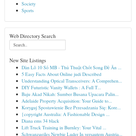
Society
Sports
Web Directory Search
New Site Listings
Dàn Lô 10 Số MB - Thủ Thuật Chốt Song Đề Ăn ...
5 Easy Facts About Online judi Described
Understanding Optical Transceivers: A Comprehen...
DIY Futuristic Vanity Wallets : A Full T...
Baju Akad Nikah: Sumber Busana Upacara Palin...
Adelaide Property Acquisition: Your Guide to...
Koryguj Spostawienie Bez Przesadzania Się: Kore...
{copyright Australia: A Fashionable Design ...
Diana ems 34 black
Lift Truck Training in Burnley: Your Vital ...
Schwanzgeiles Newbie Luder In versautem Austria...