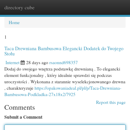
directory cube
Togg
navi
Home
1
Taca Drewniana Bambusowa Elegancki Dodatek do Twojego
Stołu
Internet
28 days ago
rsaonnd698357
Dodaj do swojego wnętrza podstawkę drewnianą . To elegancki
element funkcjonalny , który idealnie sprawdzi się podczas
uroczystości . Wykonana z starannie wyselekcjonowanego drewna
, charakteryzuje
https://opakowaniadeal.pl/pl/p/Taca-Drewniana-
Bambusowa-Podkladka-27x18x2/7925
Report this page
Comments
Submit a Comment